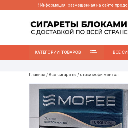
! Информация, размещенная на сайте предс
Перейти
к
содержимому
КАТЕГОРИИ ТОВАРОВ
ВСЕ СИ
Главная
/
Все сигареты
/ стики мофи ментол