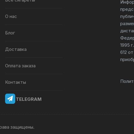
Инфор
предс
О нас
публи
разме
диста
Блог
Федер
1995 
Доставка
612 от
приоб
Оплата заказа
Полит
Контакты
TELEGRAM
 права защищены.