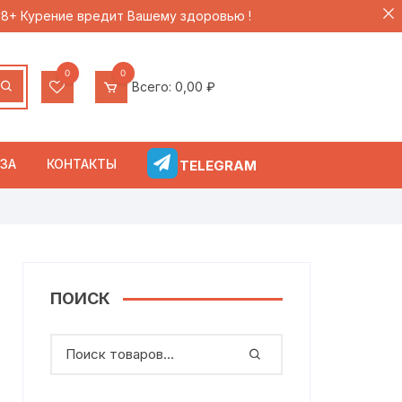
 18+ Курение вредит Вашему здоровью !
0
0
Всего:
0,00
₽
ЗА
КОНТАКТЫ
TELEGRAM
ПОИСК