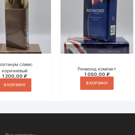
латинум слимс
Ричмонд компакт
коричневый
1 050,00
₽
1 200,00
₽
В КОРЗИНУ
В КОРЗИНУ
Все сигареты