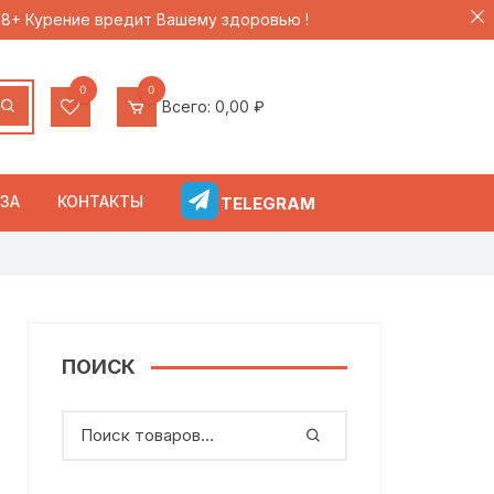
 18+ Курение вредит Вашему здоровью !
0
0
Всего:
0,00
₽
ЗА
КОНТАКТЫ
TELEGRAM
ПОИСК