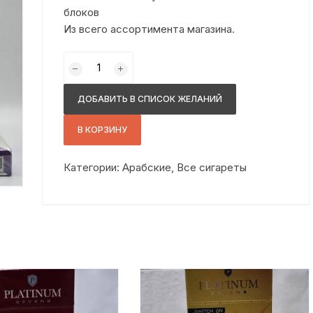
блоков
Из всего ассортимента магазина.
Количество
товара
манчестер
ДОБАВИТЬ В СПИСОК ЖЕЛАНИЙ
сс
перпл
В КОРЗИНУ
Категории:
Арабские
,
Все сигареты