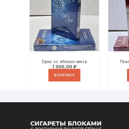
Орис сс яблоко-мята
Плат
1 300,00
₽
В КОРЗИНУ