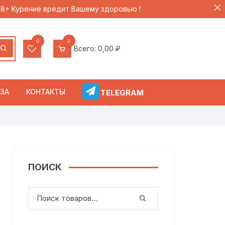
 18+ Курение вредит Вашему здоровью !
0
0
Всего:
0,00
₽
ЗА
КОНТАКТЫ
TELEGRAM
ПОИСК