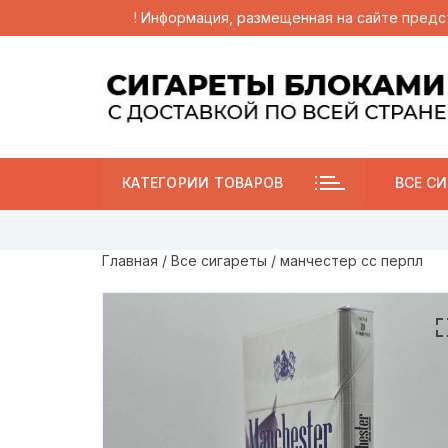
! Информация, размещенная на сайте предс
Перейти
к
содержимому
КАТЕГОРИИ ТОВАРОВ
ВСЕ СИ
Главная
/
Все сигареты
/ манчестер сс перпл