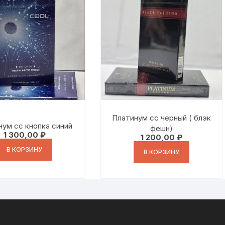
Платинум сс черный ( блэк
нум сс кнопка синий
фешн)
1 300,00
₽
1 200,00
₽
В КОРЗИНУ
В КОРЗИНУ