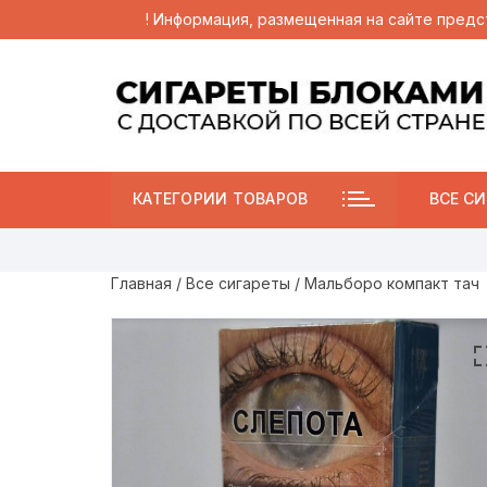
! Информация, размещенная на сайте предс
Перейти
к
содержимому
КАТЕГОРИИ ТОВАРОВ
ВСЕ СИ
Главная
/
Все сигареты
/ Мальборо компакт тач