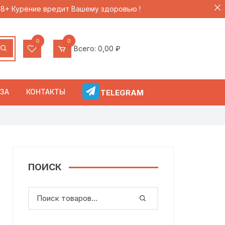
 18+ Курение вредит Вашему здоровью !
0
0
Всего:
0,00
₽
ЗА
КОНТАКТЫ
TELEGRAM
ПОИСК