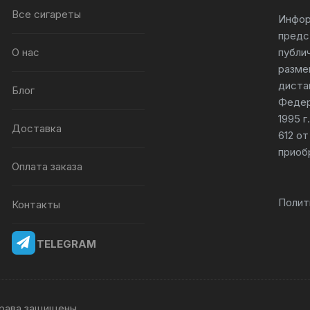
Все сигареты
Инфор
предс
О нас
публи
разме
диста
Блог
Федер
1995 
Доставка
612 от
приоб
Оплата заказа
Полит
Контакты
TELEGRAM
 права защищены.