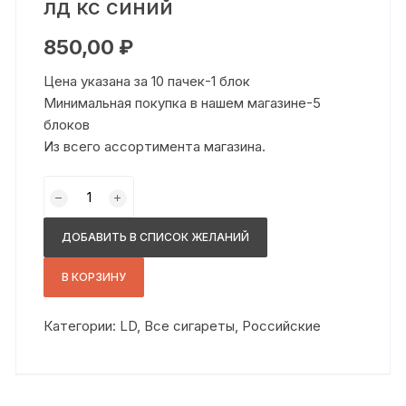
лд кс синий
850,00
₽
Цена указана за 10 пачек-1 блок
Минимальная покупка в нашем магазине-5
блоков
Из всего ассортимента магазина.
Количество
товара
лд
ДОБАВИТЬ В СПИСОК ЖЕЛАНИЙ
кс
синий
В КОРЗИНУ
Категории:
LD
,
Все сигареты
,
Российские