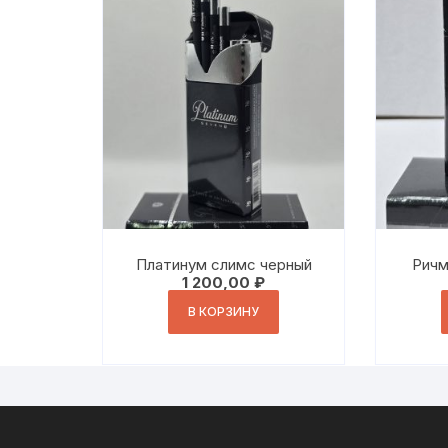
Платинум слимс черный
Ричм
1 200,00
₽
В КОРЗИНУ