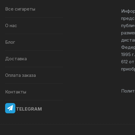
Все сигареты
Инфор
предс
О нас
публи
разме
диста
Блог
Федер
1995 
Доставка
612 от
приоб
Оплата заказа
Полит
Контакты
TELEGRAM