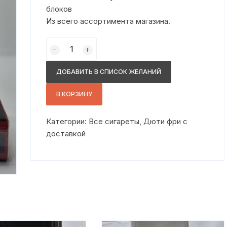
блоков
Из всего ассортимента магазина.
Количество
товара
Кемл
ДОБАВИТЬ В СПИСОК ЖЕЛАНИЙ
кс
красный
В КОРЗИНУ
дюти
Категории:
Все сигареты
,
Дюти фри с
доставкой