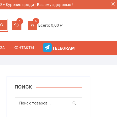
 18+ Курение вредит Вашему здоровью !
0
0
Всего:
0,00
₽
ЗА
КОНТАКТЫ
TELEGRAM
ПОИСК