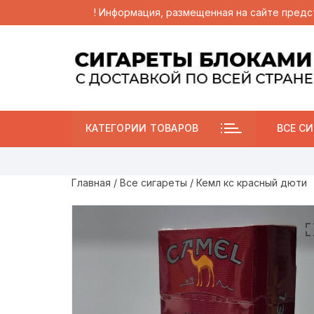
! Информация, размещенная на сайте предс
Перейти
к
содержимому
КАТЕГОРИИ ТОВАРОВ
ВСЕ СИ
Главная
/
Все сигареты
/ Кемл кс красный дюти