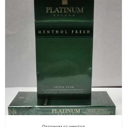
Платинум сс ментол