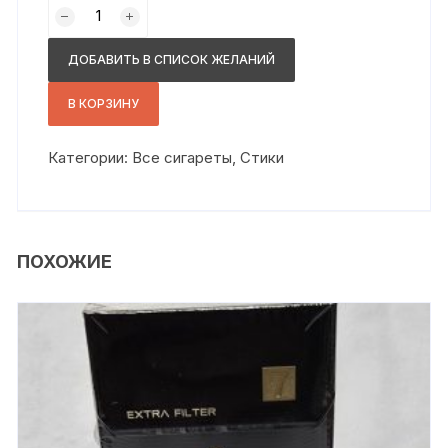
Количество
товара
хитс
ДОБАВИТЬ В СПИСОК ЖЕЛАНИЙ
сильвер
kz
В КОРЗИНУ
Категории:
Все сигареты
,
Стики
ПОХОЖИЕ