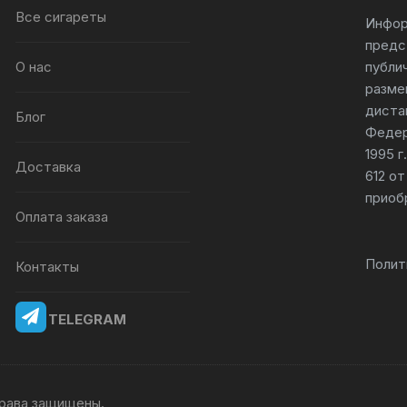
Все сигареты
Инфор
предс
О нас
публи
разме
диста
Блог
Федер
1995 
Доставка
612 от
приоб
Оплата заказа
Полит
Контакты
TELEGRAM
 права защищены.