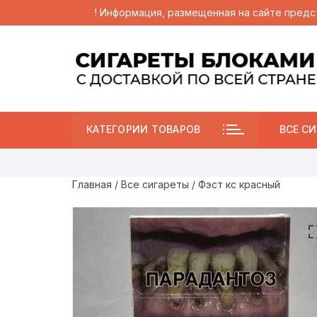
! Информация, размещенная на сайте предс
Перейти
к
содержимому
КАТЕГОРИИ ТОВАРОВ
ВСЕ СИ
Главная
/
Все сигареты
/ Фэст кс красный