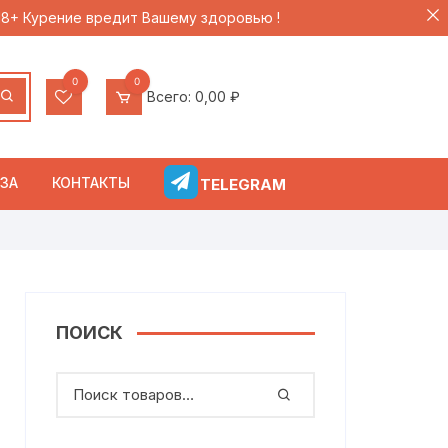
 18+ Курение вредит Вашему здоровью !
0
0
Всего:
0,00
₽
ЗА
КОНТАКТЫ
TELEGRAM
ПОИСК