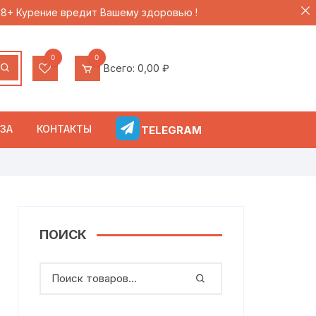
 18+ Курение вредит Вашему здоровью !
0
0
Всего:
0,00
₽
ЗА
КОНТАКТЫ
TELEGRAM
ПОИСК