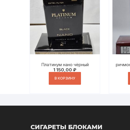
Платинум нано чёрный
ричмо
1 150,00
₽
В КОРЗИНУ