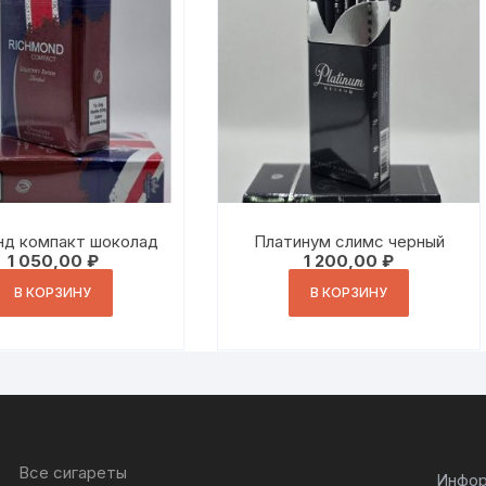
нд компакт шоколад
Платинум слимс черный
1 050,00
₽
1 200,00
₽
В КОРЗИНУ
В КОРЗИНУ
Все сигареты
Инфор