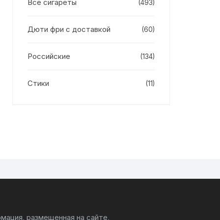
Все сигареты
(493)
Дюти фри с доставкой
(60)
Российские
(134)
Стики
(11)
мация, размещенная на сайте,