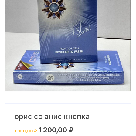
орис сс анис кнопка
Первоначальная
Текущая
1 200,00
₽
1 350,00
₽
цена
цена: