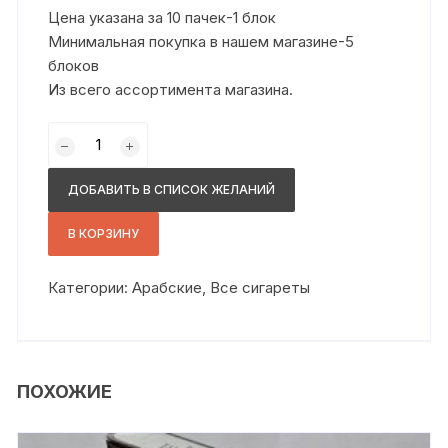
составляла
1
Цена указана за 10 пачек-1 блок
1
200,00 ₽.
350,00 ₽.
Минимальная покупка в нашем магазине-5
блоков
Из всего ассортимента магазина.
Количество
товара
орис
ДОБАВИТЬ В СПИСОК ЖЕЛАНИЙ
сс
анис
В КОРЗИНУ
кнопка
Категории:
Арабские
,
Все сигареты
ПОХОЖИЕ