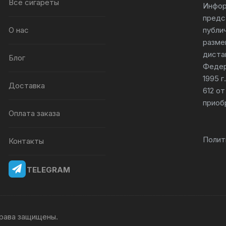
Все сигареты
Инфор
предс
О нас
публи
разме
диста
Блог
Федер
1995 
Доставка
612 от
приоб
Оплата заказа
Полит
Контакты
TELEGRAM
 права защищены.