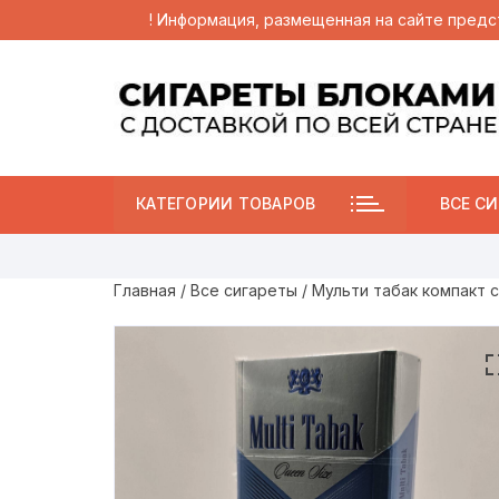
! Информация, размещенная на сайте предс
Перейти
к
содержимому
КАТЕГОРИИ ТОВАРОВ
ВСЕ СИ
Главная
/
Все сигареты
/ Мульти табак компакт 