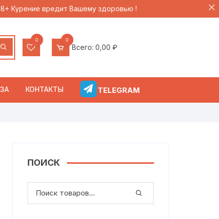
 18+ Курение вредит Вашему здоровью !
0
0
Всего:
0,00
₽
ЗА
КОНТАКТЫ
TELEGRAM
ПОИСК