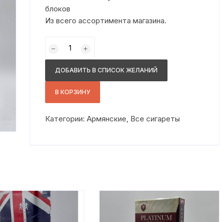
блоков
Из всего ассортимента магазина.
Количество
товара
Милано
ДОБАВИТЬ В СПИСОК ЖЕЛАНИЙ
теч
лок
В КОРЗИНУ
белый
Категории:
Армянские
,
Все сигареты