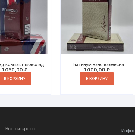
нд компакт шоколад
Платинум нано валенсиа
1 050,00
₽
1 000,00
₽
В КОРЗИНУ
В КОРЗИНУ
Все сигареты
Инфор