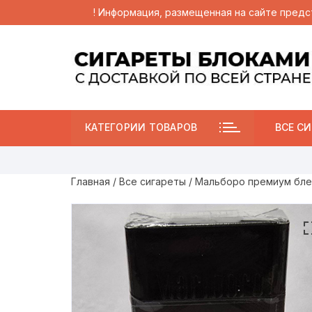
! Информация, размещенная на сайте предс
Перейти
к
содержимому
КАТЕГОРИИ ТОВАРОВ
ВСЕ СИ
Главная
/
Все сигареты
/ Мальборо премиум бле