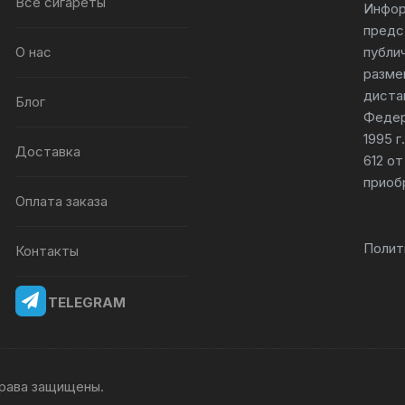
Все сигареты
Инфор
предс
О нас
публи
разме
диста
Блог
Федер
1995 
Доставка
612 от
приоб
Оплата заказа
Полит
Контакты
TELEGRAM
 права защищены.