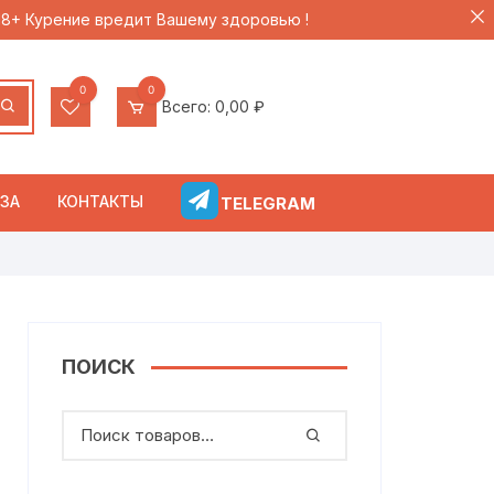
 18+ Курение вредит Вашему здоровью !
0
0
Всего:
0,00
₽
ЗА
КОНТАКТЫ
TELEGRAM
ПОИСК