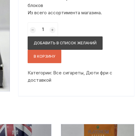
блоков
Из всего ассортимента магазина.
Количество
товара
Мак
ДОБАВИТЬ В СПИСОК ЖЕЛАНИЙ
компакт
голд
В КОРЗИНУ
дюти
Категории:
Все сигареты
,
Дюти фри с
доставкой