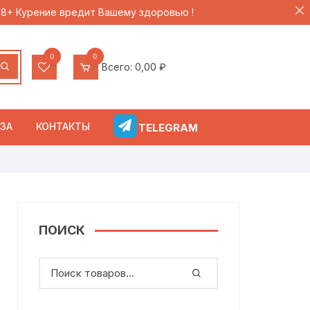
 18+ Курение вредит Вашему здоровью !
0
0
Всего:
0,00
₽
ЗА
КОНТАКТЫ
TELEGRAM
ПОИСК