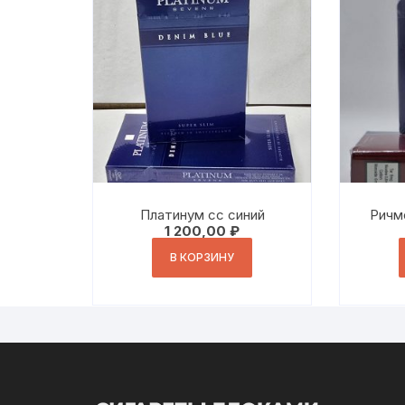
Платинум сс синий
Ричм
1 200,00
₽
В КОРЗИНУ