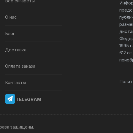
Все сигареты
Инфор
предс
О нас
публи
разме
диста
Блог
Федер
1995 
Доставка
612 от
приоб
Оплата заказа
Полит
Контакты
TELEGRAM
 права защищены.