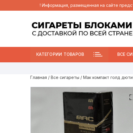
! Информация, размещенная на сайте предс
Перейти
к
содержимому
КАТЕГОРИИ ТОВАРОВ
ВСЕ СИ
Главная
/
Все сигареты
/ Мак компакт голд дюти