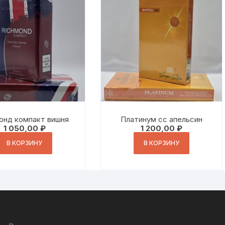
онд компакт вишня
Платинум сс апельсин
1 050,00
₽
1 200,00
₽
В КОРЗИНУ
В КОРЗИНУ