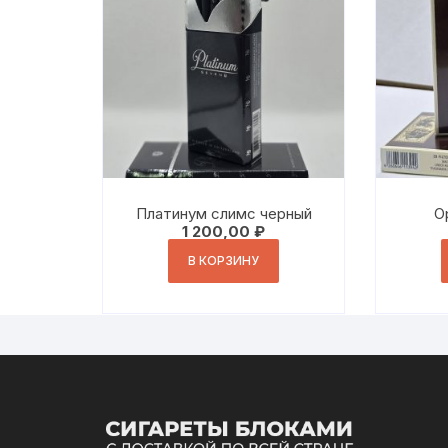
Платинум слимс черный
О
1 200,00
₽
В КОРЗИНУ