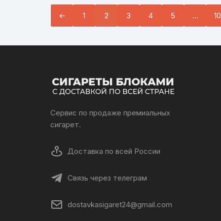
←
1
2
3
4
5
…
10
Сервис по продаже премиальных
сигарет.
Доставка по всей России
Связь через телеграм
dostavkasigaret24@gmail.com