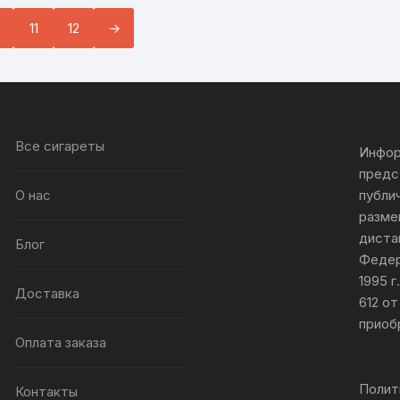
11
12
→
Все сигареты
Инфор
предс
О нас
публи
разме
диста
Блог
Федер
1995 
Доставка
612 от
приоб
Оплата заказа
Полит
Контакты