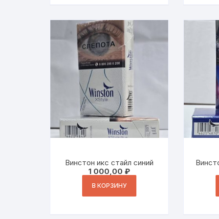
Винстон икс стайл синий
Винсто
1 000,00
₽
В КОРЗИНУ