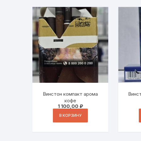
Винстон компакт арома
Винст
кофе
1 100,00
₽
В КОРЗИНУ