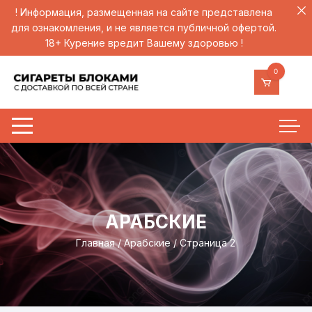
! Информация, размещенная на сайте представлена
для ознакомления, и не является публичной офертой.
18+ Курение вредит Вашему здоровью !
Перейти
0
к
содержимому
АРАБСКИЕ
Главная
/
Арабские
/ Страница 2