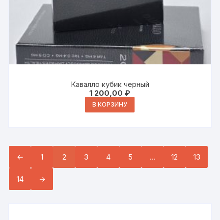
Кавалло кубик черный
1 200,00
₽
В КОРЗИНУ
←
1
2
3
4
5
…
12
13
14
→